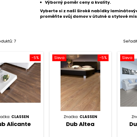
Výborný poměr ceny a kvality.
Vyberte si z naší široké nabídky laminátov
proměňte svůj domov v útulné a stylové mís
duktů: 7
Seřadi
-5%
Sleva
-5%
Sleva
načka:
CLASSEN
Značka:
CLASSEN
Zn
b Alicante
Dub Altea
Du