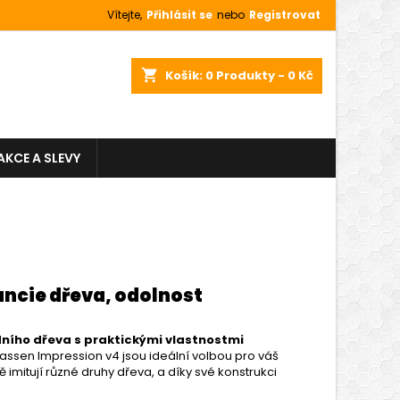
Vítejte,
Přihlásit se
nebo
Registrovat
shopping_cart
Košík:
0
Produkty - 0 Kč
AKCE A SLEVY
ancie dřeva, odolnost
dního dřeva s praktickými vlastnostmi
ssen Impression v4 jsou ideální volbou pro váš
 imitují různé druhy dřeva, a díky své konstrukci