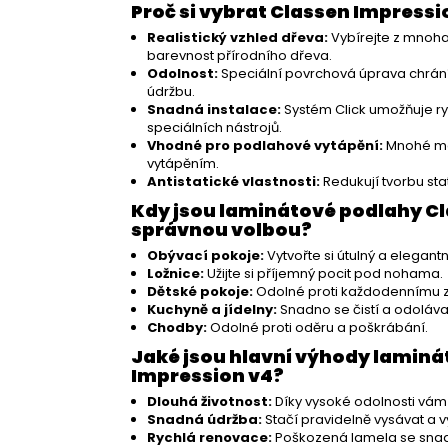
Proč si vybrat Classen Impressi
)
Realistický vzhled dřeva:
Vybírejte z mnoha
barevnost přírodního dřeva.
Odolnost:
Speciální povrchová úprava chrán
údržbu.
Snadná instalace:
Systém Click umožňuje ry
speciálních nástrojů.
Vhodné pro podlahové vytápění:
Mnohé mo
vytápěním.
Antistatické vlastnosti:
Redukují tvorbu stat
Kdy jsou laminátové podlahy Cl
správnou volbou?
Obývací pokoje:
Vytvořte si útulný a elegantn
Ložnice:
Užijte si příjemný pocit pod nohama.
Dětské pokoje:
Odolné proti každodennímu z
Kuchyně a jídelny:
Snadno se čistí a odolávaj
Chodby:
Odolné proti oděru a poškrábání.
Jaké jsou hlavní výhody lamin
Impression v4?
Dlouhá životnost:
Díky vysoké odolnosti vám
Snadná údržba:
Stačí pravidelně vysávat a vy
Rychlá renovace:
Poškozená lamela se sna