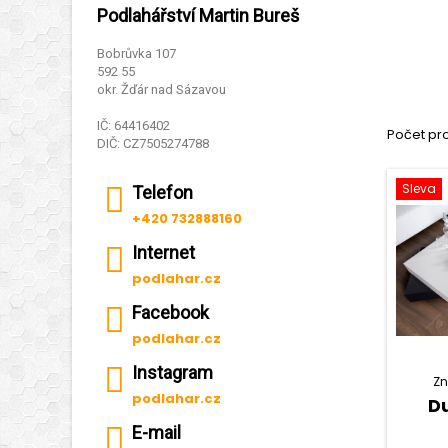
Podlahářství Martin Bureš
Bobrůvka 107
592 55
okr. Žďár nad Sázavou
IČ: 64416402
Počet pro
DIČ: CZ7505274788
Sleva
Telefon
+420 732888160
Internet
podlahar.cz
Facebook
podlahar.cz
Instagram
Z
podlahar.cz
Du
E-mail