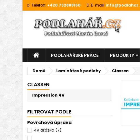
Telefon:
+420 732888160
E-mail:
info@podlahar.
PODLAHÁŘSKÉ PRÁCE
PRODUKTY
Domů
Laminátové podlahy
Classen
CLASSEN
Impression 4V
FILTROVAT PODLE
Povrchová úprava
4V drážka
(7)