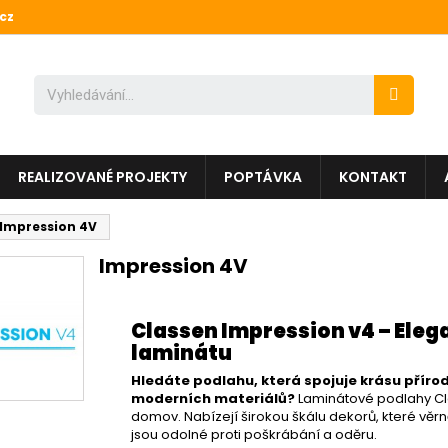
cz
REALIZOVANÉ PROJEKTY
POPTÁVKA
KONTAKT
Impression 4V
Impression 4V
Classen Impression v4 – Eleg
laminátu
Hledáte podlahu, která spojuje krásu příro
moderních materiálů?
Laminátové podlahy Cla
domov. Nabízejí širokou škálu dekorů, které věrně
jsou odolné proti poškrábání a oděru.