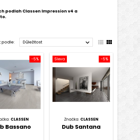
ých podlah Classen Impression v4 a
to.



t podle:
Důležitost
-5%
Sleva
-5%
ačka:
CLASSEN
Značka:
CLASSEN
b Bassano
Dub Santana