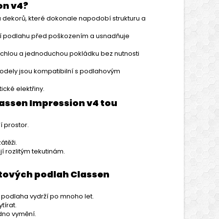
on v4?
 dekorů, které dokonale napodobí strukturu a
í podlahu před poškozením a usnadňuje
chlou a jednoduchou pokládku bez nutnosti
dely jsou kompatibilní s podlahovým
ické elektřiny.
assen Impression v4 tou
í prostor.
átěži.
í rozlitým tekutinám.
átových podlah Classen
 podlaha vydrží po mnoho let.
tírat.
dno vymění.