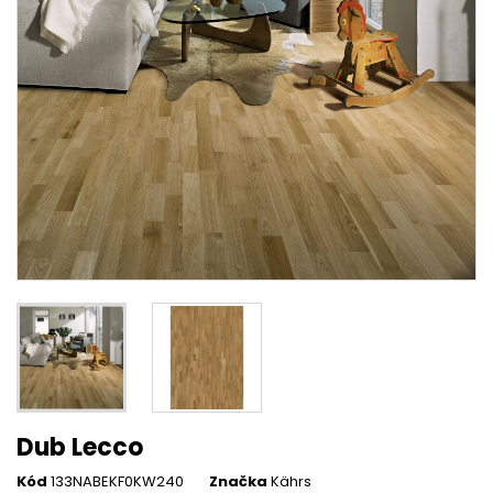
Dub Lecco
Kód
133NABEKF0KW240
Značka
Kährs