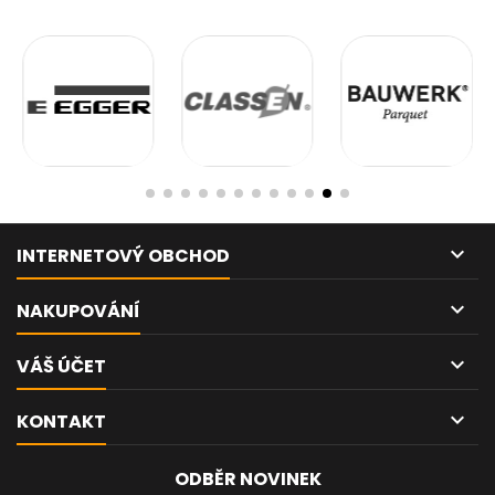
snadnou instalaci. Díky
snadnou instalaci. Díky
nejnovější technologii výroby
nejnovější technologii výroby
podlah splňují všechny
podlah splňují všechny
požadavky na kvalitu a
požadavky na kvalitu a
trvanlivost. Kolekce...
trvanlivost. Kolekce...

INTERNETOVÝ OBCHOD

NAKUPOVÁNÍ

VÁŠ ÚČET

KONTAKT
ODBĚR NOVINEK