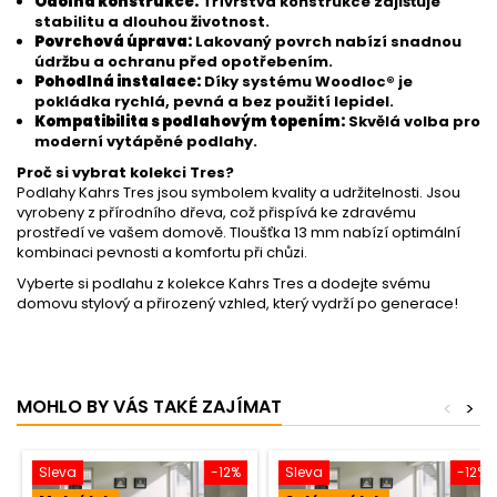
Odolná konstrukce:
Třívrstvá konstrukce zajišťuje
stabilitu a dlouhou životnost.
Povrchová úprava:
Lakovaný povrch nabízí snadnou
údržbu a ochranu před opotřebením.
Pohodlná instalace:
Díky systému Woodloc® je
pokládka rychlá, pevná a bez použití lepidel.
Kompatibilita s podlahovým topením:
Skvělá volba pro
moderní vytápěné podlahy.
Proč si vybrat kolekci Tres?
Podlahy Kahrs Tres jsou symbolem kvality a udržitelnosti. Jsou
vyrobeny z přírodního dřeva, což přispívá ke zdravému
prostředí ve vašem domově. Tloušťka 13 mm nabízí optimální
kombinaci pevnosti a komfortu při chůzi.
Vyberte si podlahu z kolekce Kahrs Tres a dodejte svému
domovu stylový a přirozený vzhled, který vydrží po generace!
MOHLO BY VÁS TAKÉ ZAJÍMAT
<
>
Sleva
-12%
Sleva
-12%