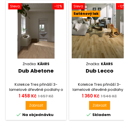
podlah splňují všechny
podlah splňují všechny
požadavky na kvalitu a
požadavky na kvalitu a
Sleva
-12%
Sleva
-12%
trvanlivost. Kolekce...
trvanlivost. Kolekce...
Saténový lak
Značka:
KÄHRS
Značka:
KÄHRS
Dub Abetone
Dub Lecco
Kolekce Tres přináší 3-
Kolekce Tres přináší 3-
lamelové dřevěné podlahy o
lamelové dřevěné podlahy o
tloušťce 13 mm s dostupnými
tloušťce 13 mm s dostupnými
Cena
Běžná
Cena
Běžná
1 458 Kč
1 360 Kč
1 657 Kč
1 546 Kč
dekory v provedení dub,
dekory v provedení dub,
cena
cena
jasan a javor evropský. Tyto
jasan a javor evropský. Tyto
Zobrazit
Zobrazit
podlahy jsou vybaveny
podlahy jsou vybaveny


Na objednávku
Skladem
patentovaným zámkovým
patentovaným zámkovým
systémem Woodloc 5S, který
systémem Woodloc 5S, který
zajišťuje perfektní pokládku a
zajišťuje perfektní pokládku a