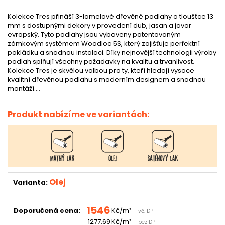
Kolekce Tres přináší 3-lamelové dřevěné podlahy o tloušťce 13
mm s dostupnými dekory v provedení dub, jasan a javor
evropský. Tyto podlahy jsou vybaveny patentovaným
zámkovým systémem Woodloc 5S, který zajišťuje perfektní
pokládku a snadnou instalaci. Díky nejnovější technologii výroby
podlah splňují všechny požadavky na kvalitu a trvanlivost.
Kolekce Tres je skvělou volbou pro ty, kteří hledají vysoce
kvalitní dřevěnou podlahu s moderním designem a snadnou
montáží....
Produkt nabízíme ve variantách:
Olej
Varianta
:
1546
Doporučená cena:
Kč/m²
vč. DPH
1277.69
Kč/m²
bez DPH