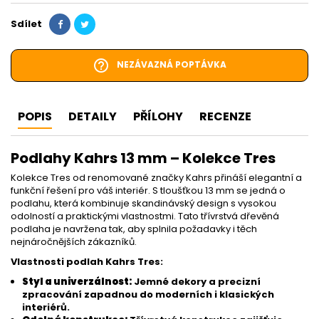
Sdílet
help_outline
NEZÁVAZNÁ POPTÁVKA
POPIS
DETAILY
PŘÍLOHY
RECENZE
Podlahy Kahrs 13 mm – Kolekce Tres
Kolekce Tres od renomované značky Kahrs přináší elegantní a
funkční řešení pro váš interiér. S tloušťkou 13 mm se jedná o
podlahu, která kombinuje skandinávský design s vysokou
odolností a praktickými vlastnostmi. Tato třívrstvá dřevěná
podlaha je navržena tak, aby splnila požadavky i těch
nejnáročnějších zákazníků.
Vlastnosti podlah Kahrs Tres:
Styl a univerzálnost:
Jemné dekory a precizní
zpracování zapadnou do moderních i klasických
interiérů.