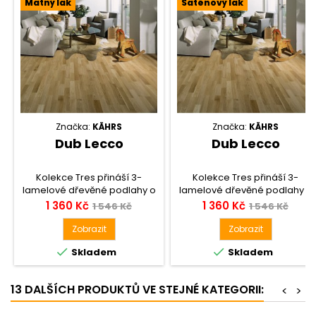
Matný lak
Saténový lak
Značka:
KÄHRS
Značka:
KÄHRS
Dub Lecco
Dub Lecco
Kolekce Tres přináší 3-
Kolekce Tres přináší 3-
lamelové dřevěné podlahy o
lamelové dřevěné podlahy o
tloušťce 13 mm s dostupnými
tloušťce 13 mm s dostupnými
Cena
Běžná
Cena
Běžná
1 360 Kč
1 360 Kč
1 546 Kč
1 546 Kč
dekory v provedení dub,
dekory v provedení dub,
cena
cena
jasan a javor evropský. Tyto
jasan a javor evropský. Tyto
Zobrazit
Zobrazit
podlahy jsou vybaveny
podlahy jsou vybaveny


Skladem
Skladem
patentovaným zámkovým
patentovaným zámkovým
systémem Woodloc 5S, který
systémem Woodloc 5S, který
zajišťuje perfektní pokládku a
zajišťuje perfektní pokládku a
13 DALŠÍCH PRODUKTŮ VE STEJNÉ KATEGORII:
<
>
snadnou instalaci. Díky
snadnou instalaci. Díky
nejnovější technologii výroby
nejnovější technologii výroby