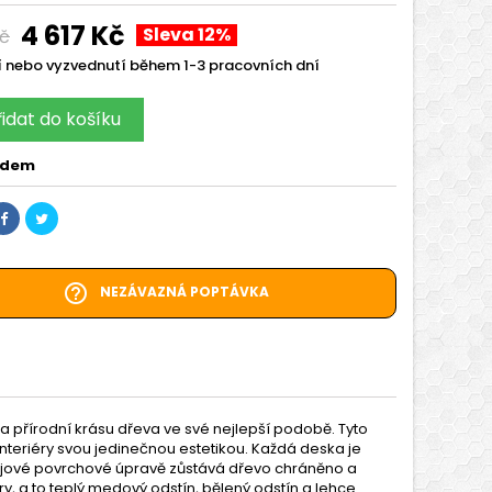
4 617 Kč
Sleva 12%
Kč
 nebo vyzvednutí během 1-3 pracovních dní
řidat do košíku
adem
help_outline
NEZÁVAZNÁ POPTÁVKA
 přírodní krásu dřeva ve své nejlepší podobě. Tyto
nteriéry svou jedinečnou estetikou. Každá deska je
y olejové povrchové úpravě zůstává dřevo chráněno a
y, a to teplý medový odstín, bělený odstín a lehce