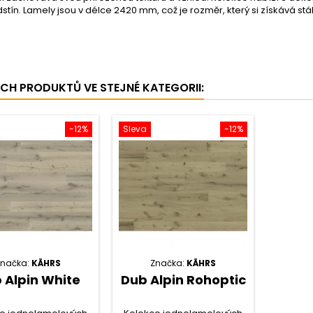
stín. Lamely jsou v délce 2420 mm, což je rozměr, který si získává stá
ÍCH PRODUKTŮ VE STEJNÉ KATEGORII:
-12%
Sleva
-12%
Značka:
KÄHRS
Značka:
KÄHRS
 Alpin White
Dub Alpin Rohoptic