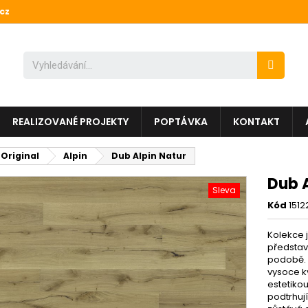
cz
REALIZOVANÉ PROJEKTY
POPTÁVKA
KONTAKT
 Original
Alpin
Dub Alpin Natur
Dub A
Sleva
Kód
151
Kolekce 
představ
podobě. 
vysoce k
estetikou
podtrhují