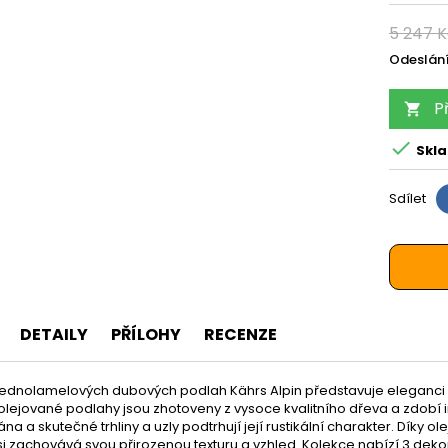
5 247 
Odeslání
P


Skl
Sdílet
DETAILY
PŘÍLOHY
RECENZE
jednolamelových dubových podlah Kährs Alpin představuje eleganci a
lejované podlahy jsou zhotoveny z vysoce kvalitního dřeva a zdobí i
na a skutečné trhliny a uzly podtrhují její rustikální charakter. Dík
i zachovává svou přirozenou texturu a vzhled. Kolekce nabízí 3 dekor