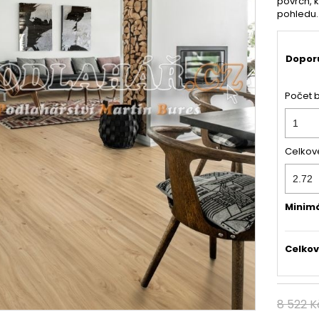
povrch, k
pohledu..
Dopor
Počet 
Celkov
Minim
Celkov
8 522 K