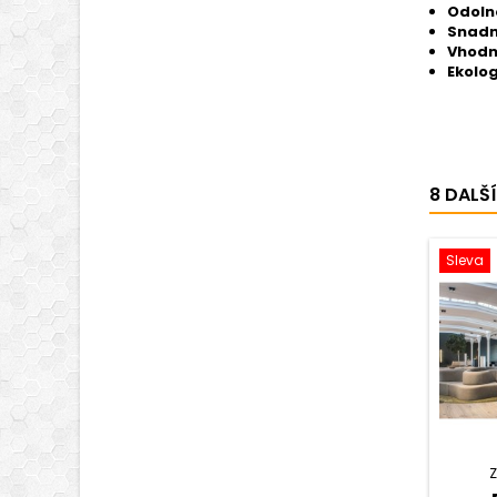
Odoln
Snadn
Vhodn
Ekolo
8 DALŠ
Sleva