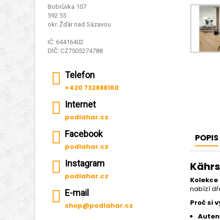
Bobrůvka 107
592 55
okr. Žďár nad Sázavou
IČ: 64416402
DIČ: CZ7505274788
Telefon
+420 732888160
Internet
podlahar.cz
Facebook
POPIS
podlahar.cz
Instagram
Kährs
podlahar.cz
Kolekce
nabízí d
E-mail
Proč si 
shop@podlahar.cz
Autent