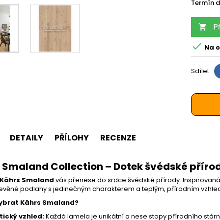
Termín d
P


Na o
Sdílet
DETAILY
PŘÍLOHY
RECENZE
 Smaland Collection – Dotek švédské přír
 Kährs Smaland
vás přenese do srdce švédské přírody. Inspirovaná 
řevěné podlahy s jedinečným charakterem a teplým, přírodním vzhl
vybrat Kährs Smaland?
ický vzhled:
Každá lamela je unikátní a nese stopy přírodního stárnu