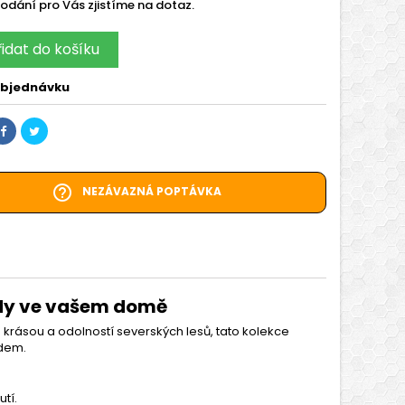
odání pro Vás zjistíme na dotaz.
řidat do košíku
bjednávku
help_outline
NEZÁVAZNÁ POPTÁVKA
ody ve vašem domě
krásou a odolností severských lesů, tato kolekce
edem.
tí.