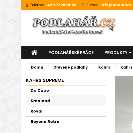
Telefon:
+420 732888160
E-mail:
info@podlahar.
PODLAHÁŘSKÉ PRÁCE
PRODUKTY
Domů
Dřevěné podlahy
Kährs
Kährs
KÄHRS SUPREME
Da Capo
Smaland
Royal
Beyond Retro