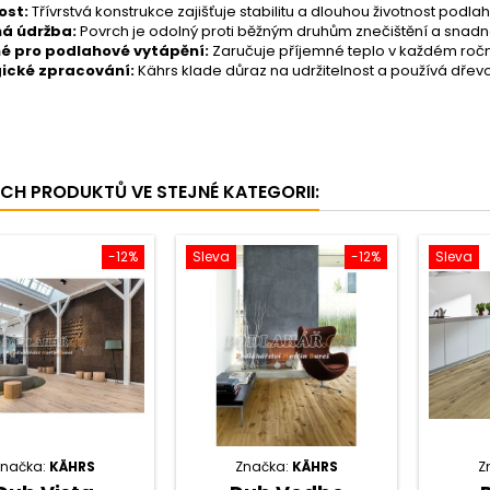
ost:
Třívrstvá konstrukce zajišťuje stabilitu a dlouhou životnost podlahy
á údržba:
Povrch je odolný proti běžným druhům znečištění a snadno 
é pro podlahové vytápění:
Zaručuje příjemné teplo v každém roč
gické zpracování:
Kährs klade důraz na udržitelnost a používá dřevo 
ÍCH PRODUKTŮ VE STEJNÉ KATEGORII:
-12%
Sleva
-12%
Sleva
Značka:
KÄHRS
Značka:
KÄHRS
Z