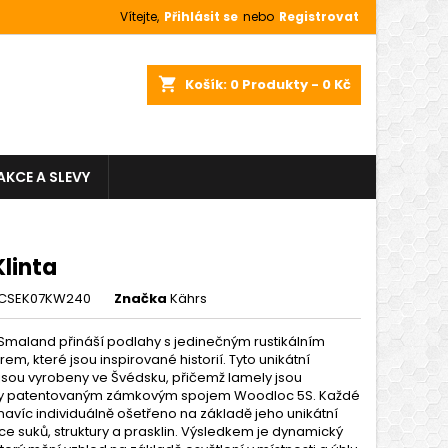
Vítejte,
Přihlásit se
nebo
Registrovat
shopping_cart
Košík:
0
Produkty - 0 Kč
AKCE A SLEVY
linta
NCSEK07KW240
Značka
Kährs
Smaland přináší podlahy s jedinečným rustikálním
em, které jsou inspirované historií. Tyto unikátní
jsou vyrobeny ve Švédsku, přičemž lamely jsou
y patentovaným zámkovým spojem Woodloc 5S. Každé
navíc individuálně ošetřeno na základě jeho unikátní
e suků, struktury a prasklin. Výsledkem je dynamický