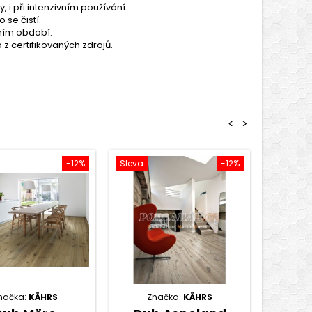
, i při intenzivním používání.
se čistí.
ním období.
z certifikovaných zdrojů.
<
>
-12%
Sleva
-12%
Sleva
načka:
KÄHRS
Značka:
KÄHRS
Zn