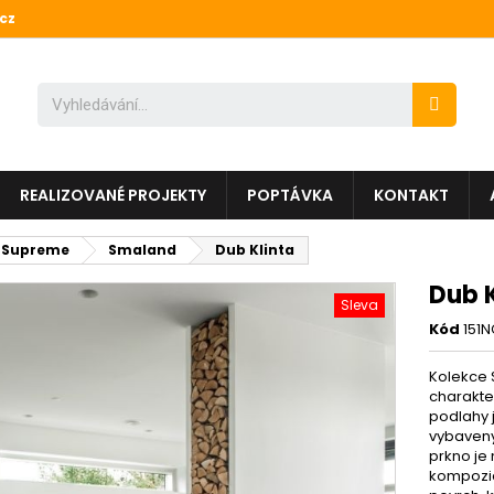
cz
REALIZOVANÉ PROJEKTY
POPTÁVKA
KONTAKT
 Supreme
Smaland
Dub Klinta
Dub K
Sleva
Kód
151
Kolekce 
charakter
podlahy 
vybaven
prkno je 
kompozic