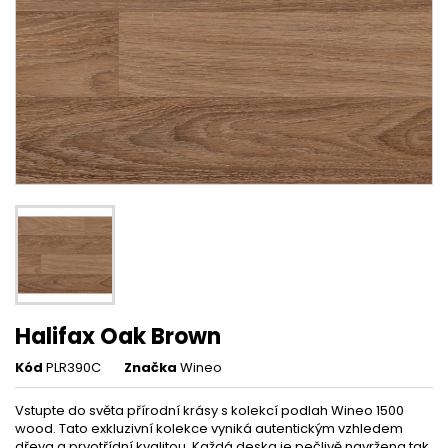
Halifax Oak Brown
Kód
PLR390C
Značka
Wineo
Vstupte do světa přírodní krásy s kolekcí podlah Wineo 1500
wood. Tato exkluzivní kolekce vyniká autentickým vzhledem
dřeva a prvotřídní kvalitou. Každá deska je pečlivě navržena tak,