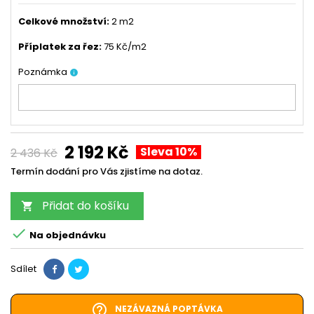
Celkové množství
:
2 m2
Příplatek za řez
:
75 Kč/m2
Poznámka
info
2 192 Kč
Sleva 10%
2 436 Kč
Termín dodání pro Vás zjistíme na dotaz.
Přidat do košíku


Na objednávku
Sdílet
help_outline
NEZÁVAZNÁ POPTÁVKA