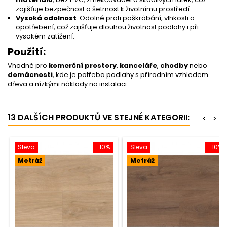
zajišťuje bezpečnost a šetrnost k životnímu prostředí.
Vysoká odolnost
: Odolné proti poškrábání, vlhkosti a
opotřebení, což zajišťuje dlouhou životnost podlahy i při
vysokém zatížení.
Použití:
Vhodné pro
komerční prostory
,
kanceláře
,
chodby
nebo
domácnosti
, kde je potřeba podlahy s přírodním vzhledem
dřeva a nízkými náklady na instalaci.
13 DALŠÍCH PRODUKTŮ VE STEJNÉ KATEGORII:
<
>
Sleva
-10%
Sleva
-10%
Metráž
Metráž