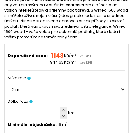
aby zaujala svým individuálním charakterem a přinesla do
vašich interiérů teplý a příjemný pocit dřeva. S Wineo 1500 wood
si můžete užívat nejen krásný design, ale i odolnost a snadnou
údržbu. Přineste si do svého domova kousek přírody s kolekcí
podlah, která vás okouzlí svou jedinečností a elegance. Wineo
1500 wood - vaše volba pro dokonalé podlahy, které dodají
vašim prostorům nezaměnitelný šarm....
1143
Doporučená cena:
Kč/m²
vč. DPH
944.63
Kč/m²
bez DPH
Šířka role
info
Délka řezu
info
keyboard_arrow_up
bm
keyboard_arrow_down
2
Minimální objednávka
:
16 m