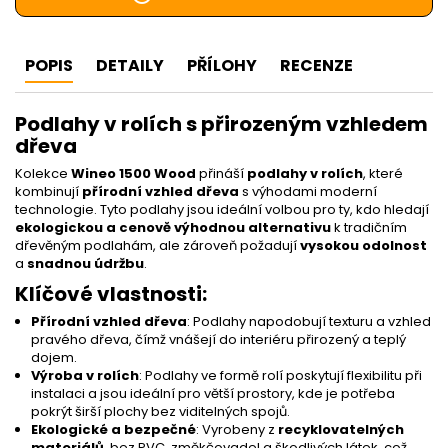
POPIS
DETAILY
PŘÍLOHY
RECENZE
Podlahy v rolích s přirozeným vzhledem
dřeva
Kolekce
Wineo 1500 Wood
přináší
podlahy v rolích
, které
kombinují
přírodní vzhled dřeva
s výhodami moderní
technologie. Tyto podlahy jsou ideální volbou pro ty, kdo hledají
ekologickou a cenově výhodnou alternativu
k tradičním
dřevěným podlahám, ale zároveň požadují
vysokou odolnost
a
snadnou údržbu
.
Klíčové vlastnosti:
Přírodní vzhled dřeva
: Podlahy napodobují texturu a vzhled
pravého dřeva, čímž vnášejí do interiéru přirozený a teplý
dojem.
Výroba v rolích
: Podlahy ve formě rolí poskytují flexibilitu při
instalaci a jsou ideální pro větší prostory, kde je potřeba
pokrýt širší plochy bez viditelných spojů.
Ekologické a bezpečné
: Vyrobeny z
recyklovatelných
materiálů
, bez PVC, změkčovadel a škodlivých látek, což