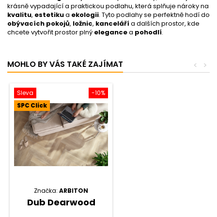
krásně vypadající a praktickou podlahu, která splňuje nároky na
kvalitu
,
estetiku
a
ekologii
. Tyto podlahy se perfektně hodí do
obývacích pokojů
,
ložnic
,
kanceláří
a dalších prostor, kde
chcete vytvořit prostor plný
elegance
a
pohodlí
.
MOHLO BY VÁS TAKÉ ZAJÍMAT
<
>
Sleva
-10%
SPC Click
Značka:
ARBITON
Dub Dearwood