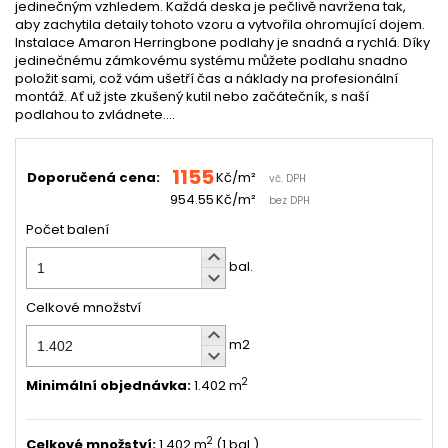
jedinečným vzhledem. Každá deska je pečlivě navržena tak,
aby zachytila detaily tohoto vzoru a vytvořila ohromující dojem.
Instalace Amaron Herringbone podlahy je snadná a rychlá. Díky
jedinečnému zámkovému systému můžete podlahu snadno
položit sami, což vám ušetří čas a náklady na profesionální
montáž. Ať už jste zkušený kutil nebo začátečník, s naší
podlahou to zvládnete....
1155
Doporučená cena:
Kč/m²
vč. DPH
954.55
Kč/m²
bez DPH
Počet balení
keyboard_arrow_up
bal.
keyboard_arrow_down
Celkové množství
keyboard_arrow_up
m2
keyboard_arrow_down
2
Minimální objednávka
:
1.402 m
2
Celkové množství
:
1.402 m
(1 bal.)