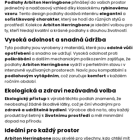
Podlahy Arbiton Herringbone
přinášejí do vašich prostor
jedinečný a nadčasový vzhled díky klasickému
rybinovému
vzoru
. Tento design podlahy dodává interiéru
elegantní
a
sofistikovaný charakter
, který se hodí do různých stylů a
prostředí. Kolekce
Arbiton Herringbone
je ideální volbou pro
ty, kteří hledají kvalitní a krásné podlahy s dlouhou životností.
Vysoká odolnost a snadná údržba
Tyto podlahy jsou vyrobeny z materiálů, které jsou
odolné vůči
opotřebení
a snadno se udržují. Vysoká odolnost proti
poškrábání
a dalším mechanickým poškozením zajišťuje, že
podlahy
Arbiton Herringbone
vydrží v perfektním stavu i v
intenzivně využívaných prostorech. Navíc jsou kompatibilní s
podlahovým vytápěním
, což zaručuje
komfort
v každém
ročním období.
Ekologická a zdraví nezávadná volba
Ekologický přístup
k výrobě těchto podlah znamená, že
neobsahují žádné škodlivé látky, což je činí vhodnými pro
zdravé a udržitelné bydlení
. Výrobce dbá na to, aby každý
produkt byl šetrný k
životnímu prostředí
a měl minimální
dopad na přírodu.
Ideální pro každý prostor
Arbiton Herringbone
jsou skvélé pro všechny, kdo chtějí mít