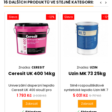
16 DALŠÍCH PRODUKTŮ VE STEJNÉ KATEGORII:
<
>
Sleva
-12%
Sleva
-12%
Značka:
CERESIT
Značka:
UZIN
Ceresit UK 400 14kg
Uzin MK 73 25kg
Univerzální disperzní lepidlo
Silně rozpouštědlové
Ceresit UK 400 slouží pro
syntetické lepidlo Uzin MK 73
PVC/CV podlahy a koberce –
na bázi umělé pryskyřice pro
Cena
Běžná
Cena
Běžná
1 793 Kč
5 031 Kč
2 038 Kč
5 717 Kč
pro lepení na savý podklad....
lepení parketových podlah-
cena
cena
vlysy, mozaiky, vícevrstvé
Zobrazit
Zobrazit
parkety. Balení 25 kg....


Skladem
Skladem