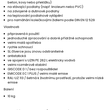
beton, kovy nebo překližku)
na stávající podlahy (např. linoleum nebo PVC)
na zdvojené a dutinové podlahy
na teplovodní podlahové vytápění
pro namáhání kolečkovými židlemi podle DIN EN 12 529
Vlastnosti
připravená k použití
jednoduché zpracování a dobré přídržné schopnosti
velmi malá spotřeba
rychle schnoucí
SL čtverce jsou znovu odstranitelné
antistatická
ve spojení s UZIN PE 262 L elektricky vodivá
velmi rozměrově stabilní
GISCODE D 1 / bez rozpouštědel
EMICODE EC 1 PLUS / velmi malé emise
RAL-UZ 113 / šetrná k životnímu prostředí, protože velmi nízké
emise
Balení
10 kg