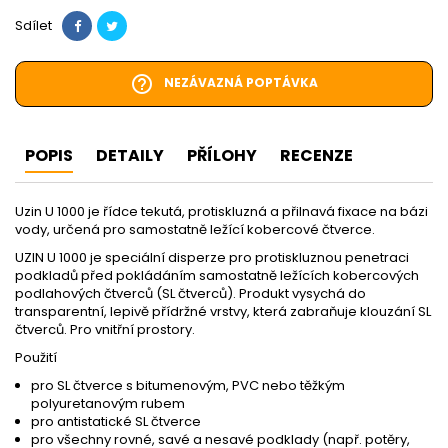
Sdílet
help_outline
NEZÁVAZNÁ POPTÁVKA
POPIS
DETAILY
PŘÍLOHY
RECENZE
Uzin U 1000 je řídce tekutá, protiskluzná a přilnavá fixace na bázi
vody, určená pro samostatně ležící kobercové čtverce.
UZIN U 1000 je speciální disperze pro protiskluznou penetraci
podkladů před pokládáním samostatně ležících kobercových
podlahových čtverců (SL čtverců). Produkt vysychá do
transparentní, lepivě přídržné vrstvy, která zabraňuje klouzání SL
čtverců. Pro vnitřní prostory.
Použití
pro SL čtverce s bitumenovým, PVC nebo těžkým
polyuretanovým rubem
pro antistatické SL čtverce
pro všechny rovné, savé a nesavé podklady (např. potěry,