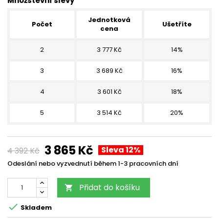
Množstevní slevy
Jednotková
Počet
Ušetříte
cena
2
3 777 Kč
14%
3
3 689 Kč
16%
4
3 601 Kč
18%
5
3 514 Kč
20%
3 865 Kč
Sleva 12%
4 392 Kč
Odeslání nebo vyzvednutí během 1-3 pracovních dní
Přidat do košíku


Skladem