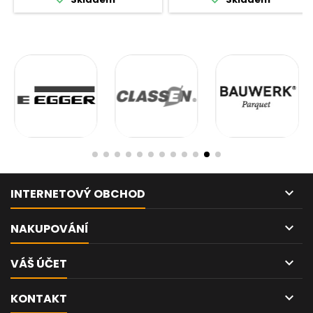

INTERNETOVÝ OBCHOD

NAKUPOVÁNÍ

VÁŠ ÚČET

KONTAKT