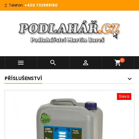
Telefon:
+420 732888160
0



shopping_cart
PŘÍSLUŠENSTVÍ
Sleva