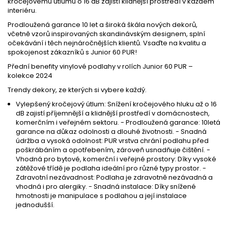
kročejovému útlumu o 16 dB zajistí klidnější prostředí v každém
interiéru.
Prodloužená garance 10 let a široká škála nových dekorů,
včetně vzorů inspirovaných skandinávským designem, splní
očekávání i těch nejnáročnějších klientů. Vsaďte na kvalitu a
spokojenost zákazníků s Junior 60 PUR!
Přední benefity vinylové podlahy v rolích Junior 60 PUR –
kolekce 2024
Trendy dekory, ze kterých si vybere každý.
Vylepšený kročejový útlum: Snížení kročejového hluku až o 16
dB zajistí příjemnější a klidnější prostředí v domácnostech,
komerčním i veřejném sektoru. - Prodloužená garance: 10letá
garance na důkaz odolnosti a dlouhé životnosti. - Snadná
údržba a vysoká odolnost: PUR vrstva chrání podlahu před
poškrábáním a opotřebením, zároveň usnadňuje čištění. -
Vhodná pro bytové, komerční i veřejné prostory: Díky vysoké
zátěžové třídě je podlaha ideální pro různé typy prostor. -
Zdravotní nezávadnost: Podlaha je zdravotně nezávadná a
vhodná i pro alergiky. - Snadná instalace: Díky snížené
hmotnosti je manipulace s podlahou a její instalace
jednodušší.