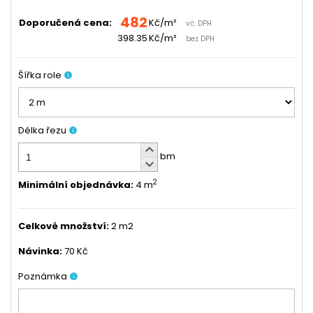
482
Doporučená cena:
Kč/m²
vč. DPH
398.35
Kč/m²
bez DPH
Šířka role
info
Délka řezu
info
keyboard_arrow_up
bm
keyboard_arrow_down
2
Minimální objednávka
:
4 m
Celkové množství
:
2 m2
Návinka
:
70 Kč
Poznámka
info