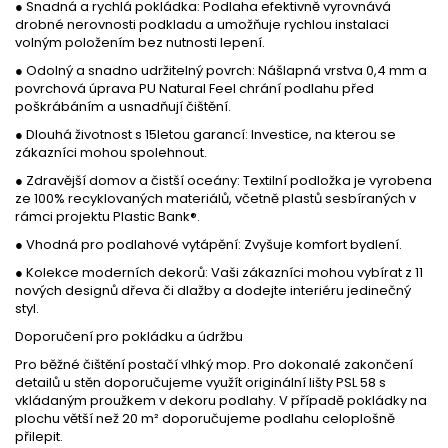
● Snadná a rychlá pokládka: Podlaha efektivně vyrovnává
drobné nerovnosti podkladu a umožňuje rychlou instalaci
volným položením bez nutnosti lepení.
● Odolný a snadno udržitelný povrch: Nášlapná vrstva 0,4 mm a
povrchová úprava PU Natural Feel chrání podlahu před
poškrábáním a usnadňují čištění.
● Dlouhá životnost s 15letou garancí: Investice, na kterou se
zákazníci mohou spolehnout.
● Zdravější domov a čistší oceány: Textilní podložka je vyrobena
ze 100% recyklovaných materiálů, včetně plastů sesbíraných v
rámci projektu Plastic Bank®.
● Vhodná pro podlahové vytápění: Zvyšuje komfort bydlení.
● Kolekce moderních dekorů: Vaši zákazníci mohou vybírat z 11
nových designů dřeva či dlažby a dodejte interiéru jedinečný
styl.
Doporučení pro pokládku a údržbu
Pro běžné čištění postačí vlhký mop. Pro dokonalé zakončení
detailů u stěn doporučujeme využít originální lišty PSL 58 s
vkládaným proužkem v dekoru podlahy. V případě pokládky na
plochu větší než 20 m² doporučujeme podlahu celoplošně
přilepit.