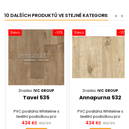
10 DALŠÍCH PRODUKTŮ VE STEJNÉ KATEGORII:
<
>
Sleva
-10%
Sleva
-10%
Značka:
IVC GROUP
Značka:
IVC GROUP
Tavel 535
Annapurna 532
PVC podlaha Whiteline s
PVC podlaha Whiteline s
textilní podložkou pro
textilní podložkou pro
dokonalý komfort. Nášlapná
dokonalý komfort. Nášlapná
Cena
Běžná
Cena
Běžná
434 Kč
434 Kč
482 Kč
482 Kč
vrstva 0,4 mm, snadná
vrstva 0,4 mm, snadná