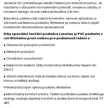
výrobce IVC představuje ideální řešení pro bytové prostory. Je
navržena s důrazem na maximální pohodlí, snadnou údržbu a
moderní design ve své celkové tloušťce 2,8 mm.
Bytovému sektoru tak nabízí komfortní, cenově výhodnou a
zároveň udržitelnou podlahu, Whiteline je volbou, která zajistí
investorům dlouhodobou spokojenost.
Díky speciální textilní podložce Luxatex je PVC podlaha v
roli Whiteline první volbou pro podlahová řešení v:
● Obývacích pokojích a ložnicích
● Dětských pokojích
● Chodbách a kuchyních
● Nájemních bytech (díky možnosti pokládky bez lepení do
20m²)
● Všech interiérech, kde je kladen důraz na ticho, teplo od
nohou a měkký došlap
Přehled klíčových výhod podlahy Whiteline
● Mimořádný komfort a ticho: Textilní podložka Luxatex změkčuje
došlap, zvyšuje tepelný komfort a skvěle tlumí kročejový hluk (17
dB).