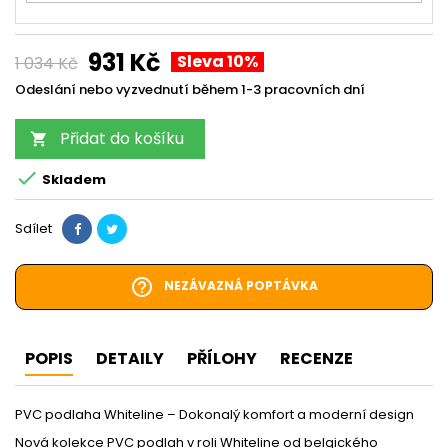
931 Kč
Sleva 10%
1 034 Kč
Odeslání nebo vyzvednutí během 1-3 pracovních dní
Přidat do košíku


Skladem
Sdílet
help_outline
NEZÁVAZNÁ POPTÁVKA
POPIS
DETAILY
PŘÍLOHY
RECENZE
PVC podlaha Whiteline – Dokonalý komfort a moderní design
Nová kolekce PVC podlah v roli Whiteline od belgického