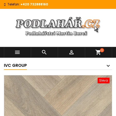
Telefon:
+420 732888160
0



shopping_cart
IVC GROUP
Sleva